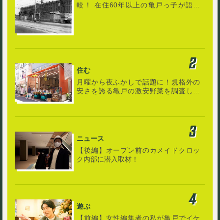
較！ 在住60年以上の亀戸っ子が語る
「町の歴史と記憶」
住む
月曜から夜ふかしで話題に！規格外の
安さを誇る亀戸の激安野菜を調査して
みた
ニュース
【後編】オープン前のカメイドクロッ
ク内部に潜入取材！
遊ぶ
【前編】女性編集者の私が亀戸でイケ