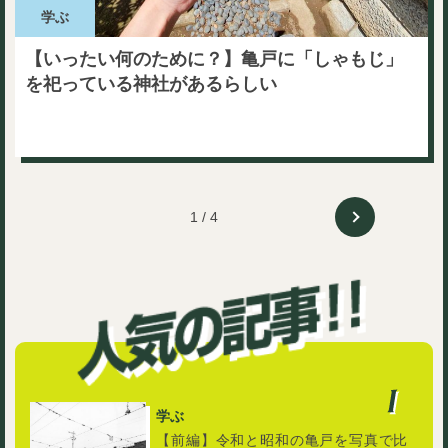
学ぶ
【いったい何のために？】亀戸に「しゃもじ」
を祀っている神社があるらしい
1 / 4
学ぶ
【前編】令和と昭和の亀戸を写真で比