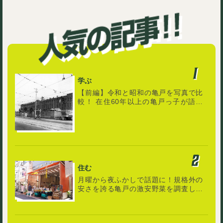
学ぶ
【前編】令和と昭和の亀戸を写真で比
較！ 在住60年以上の亀戸っ子が語る
「町の歴史と記憶」
住む
月曜から夜ふかしで話題に！規格外の
安さを誇る亀戸の激安野菜を調査して
みた