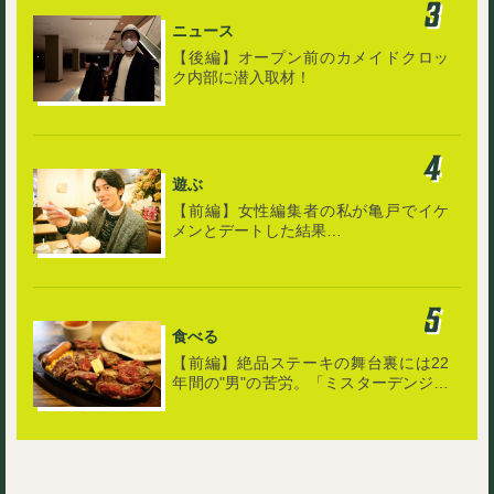
ニュース
【後編】オープン前のカメイドクロッ
ク内部に潜入取材！
遊ぶ
【前編】女性編集者の私が亀戸でイケ
メンとデートした結果…
食べる
【前編】絶品ステーキの舞台裏には22
年間の"男"の苦労。「ミスターデンジャ
ー」で肉の旨さを知る