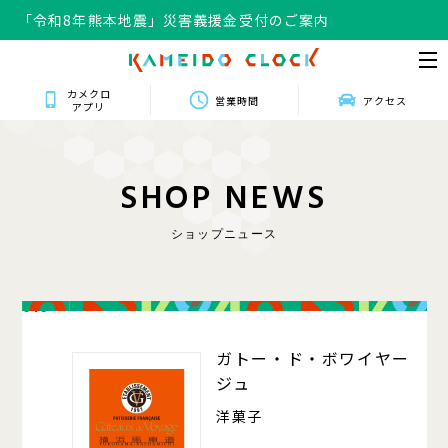
「令和8年熊本地震」災害義援金受付のご案内
カメクロ
営業時間
アクセス
アプリ
S
H
O
P
N
E
W
S
ショップニュース
016
ガトー・ド・ボワイヤー
ジュ
洋菓子