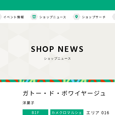
イベント情報
ショップニュース
ショップサーチ
S
H
O
P
N
E
W
S
ショップニュース
ガトー・ド・ボワイヤージュ
洋菓子
エリア 016
B1F
カメクロマルシェ