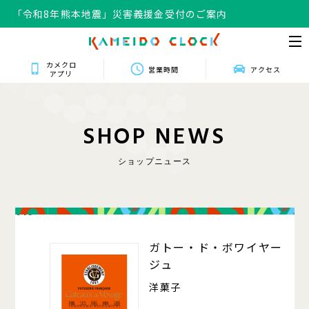
「令和8年熊本地震」災害義援金受付のご案内
カメクロ
営業時間
アクセス
アプリ
S
H
O
P
N
E
W
S
ショップニュース
016
ガトー・ド・ボワイヤー
ジュ
洋菓子