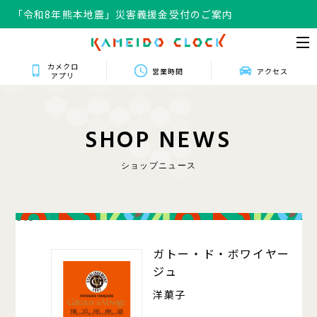
「令和8年熊本地震」災害義援金受付のご案内
カメクロ
営業時間
アクセス
アプリ
S
H
O
P
N
E
W
S
ショップニュース
016
ガトー・ド・ボワイヤー
ジュ
洋菓子