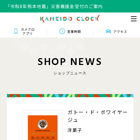
「令和8年熊本地震」災害義援金受付のご案内
カメクロ
営業時間
アクセス
アプリ
S
H
O
P
N
E
W
S
ショップニュース
016
ガトー・ド・ボワイヤー
ジュ
洋菓子