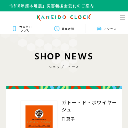
「令和8年熊本地震」災害義援金受付のご案内
カメクロ
営業時間
アクセス
アプリ
S
H
O
P
N
E
W
S
ショップニュース
016
ガトー・ド・ボワイヤー
ジュ
洋菓子