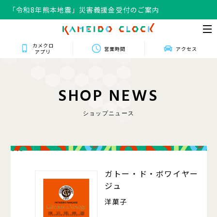
「令和8年熊本地震」災害義援金受付のご案内
カメクロ
営業時間
アクセス
アプリ
S
H
O
P
N
E
W
S
ショップニュース
016
ガトー・ド・ボワイヤー
ジュ
洋菓子