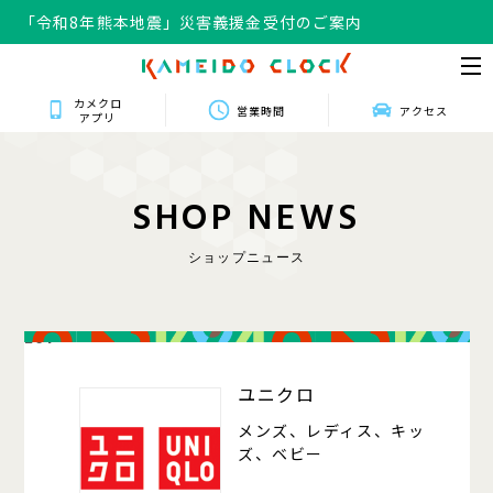
「令和8年熊本地震」災害義援金受付のご案内
カメクロ
営業時間
アクセス
アプリ
S
H
O
P
N
E
W
S
ショップニュース
201
ユニクロ
メンズ、レディス、キッ
ズ、ベビー