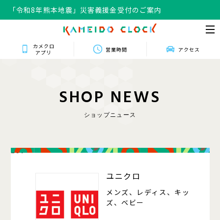
「令和8年熊本地震」災害義援金受付のご案内
カメクロ
営業時間
アクセス
アプリ
S
H
O
P
N
E
W
S
ショップニュース
201
ユニクロ
メンズ、レディス、キッ
ズ、ベビー