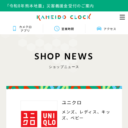
「令和8年熊本地震」災害義援金受付のご案内
カメクロ
営業時間
アクセス
アプリ
S
H
O
P
N
E
W
S
ショップニュース
201
ユニクロ
メンズ、レディス、キッ
ズ、ベビー