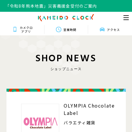
「令和8年熊本地震」災害義援金受付のご案内
カメクロ
営業時間
アクセス
アプリ
S
H
O
P
N
E
W
S
ショップニュース
413
OLYMPIA Chocolate
Label
バラエティ雑貨