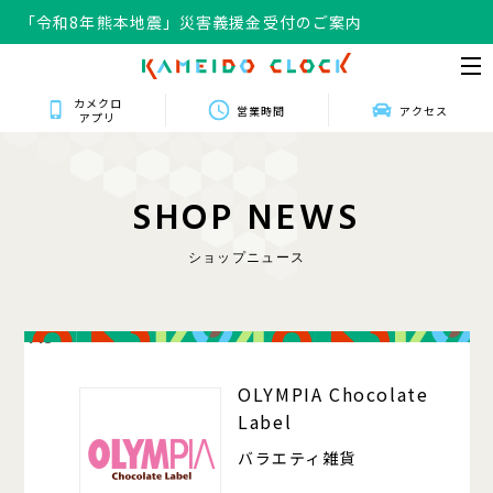
「令和8年熊本地震」災害義援金受付のご案内
カメクロ
営業時間
アクセス
アプリ
S
H
O
P
N
E
W
S
ショップニュース
413
OLYMPIA Chocolate
Label
バラエティ雑貨