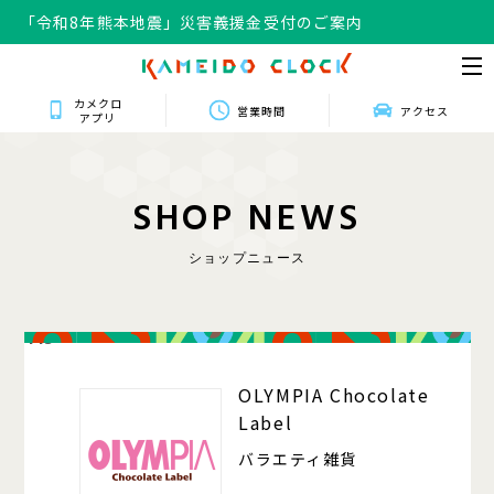
「令和8年熊本地震」災害義援金受付のご案内
カメクロ
営業時間
アクセス
アプリ
S
H
O
P
N
E
W
S
ショップニュース
413
OLYMPIA Chocolate
Label
バラエティ雑貨