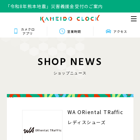
「令和8年熊本地震」災害義援金受付のご案内
カメクロ
営業時間
アクセス
アプリ
S
H
O
P
N
E
W
S
ショップニュース
118
WA ORiental TRaffic
レディスシューズ