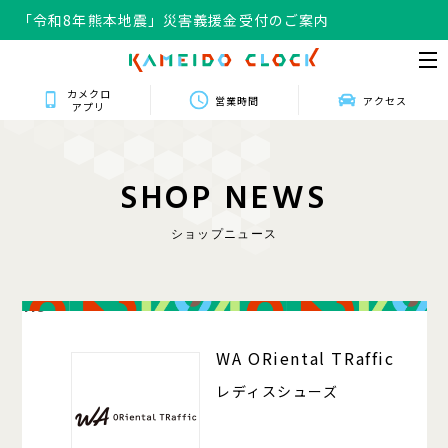
「令和8年熊本地震」災害義援金受付のご案内
カメクロ
営業時間
アクセス
アプリ
S
H
O
P
N
E
W
S
ショップニュース
118
WA ORiental TRaffic
レディスシューズ