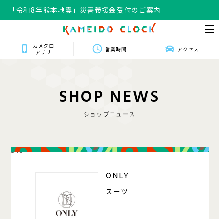
「令和8年熊本地震」災害義援金受付のご案内
カメクロ
営業時間
アクセス
アプリ
S
H
O
P
N
E
W
S
ショップニュース
318
ONLY
スーツ