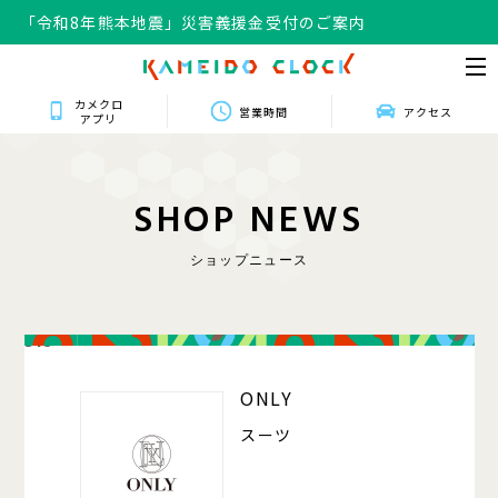
「令和8年熊本地震」災害義援金受付のご案内
カメクロ
営業時間
アクセス
アプリ
S
H
O
P
N
E
W
S
ショップニュース
318
ONLY
スーツ