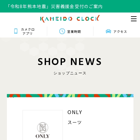
「令和8年熊本地震」災害義援金受付のご案内
カメクロ
営業時間
アクセス
アプリ
S
H
O
P
N
E
W
S
ショップニュース
318
ONLY
スーツ