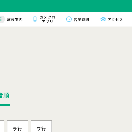
カメクロ
施設案内
営業時間
アクセス
アプリ
音順
ラ行
ワ行