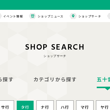
イベント情報
ショップニュース
ショップサーチ
S
H
O
P
S
E
A
R
C
H
ショップサーチ
ら探す
カテゴリから
探す
五十
サ行
タ行
ナ行
ハ行
マ行
ヤ行