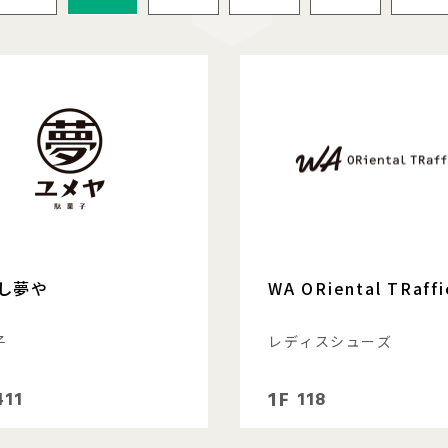
し夢や
WA ORiental TRaffi
子
レディスシューズ
1F
411
118