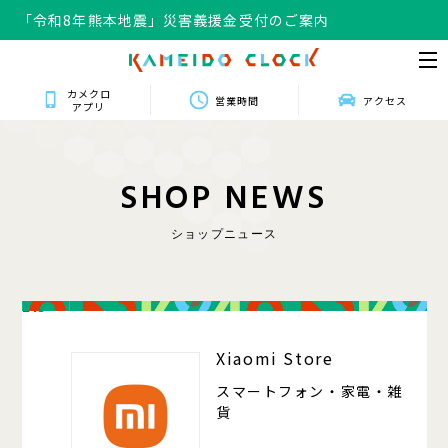
「令和8年熊本地震」災害義援金受付のご案内
カメクロ
営業時間
アクセス
アプリ
S
H
O
P
N
E
W
S
ショップニュース
215
Xiaomi Store
スマートフォン・家電・雑
貨