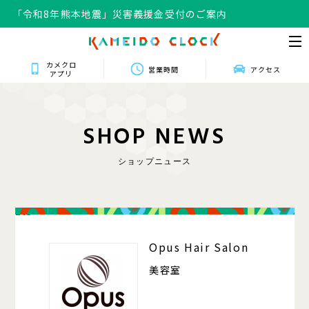
「令和8年熊本地震」災害義援金受付のご案内
カメクロ
営業時間
アクセス
アプリ
S
H
O
P
N
E
W
S
ショップニュース
213
Opus Hair Salon
美容室