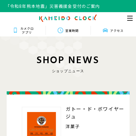
「令和8年熊本地震」災害義援金受付のご案内
カメクロ
営業時間
アクセス
アプリ
S
H
O
P
N
E
W
S
ショップニュース
016
ガトー・ド・ボワイヤー
ジュ
洋菓子