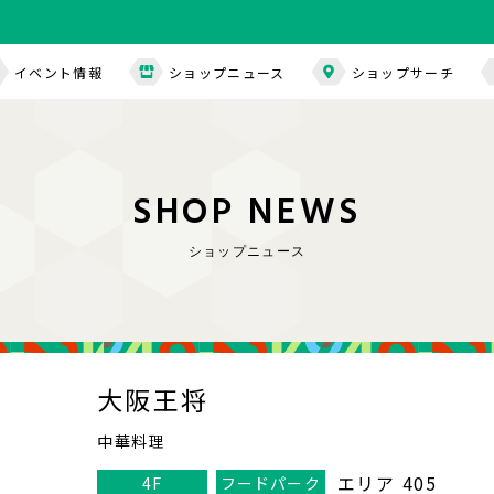
イベント情報
ショップニュース
ショップサーチ
S
H
O
P
N
E
W
S
ショップニュース
大阪王将
中華料理
エリア 405
4F
フードパーク