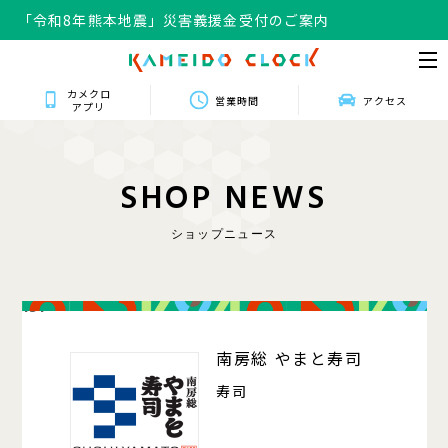
「令和8年熊本地震」災害義援金受付のご案内
カメクロ
営業時間
アクセス
アプリ
S
H
O
P
N
E
W
S
ショップニュース
131
南房総 やまと寿司
寿司