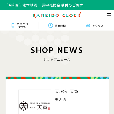
「令和8年熊本地震」災害義援金受付のご案内
カメクロ
営業時間
アクセス
アプリ
S
H
O
P
N
E
W
S
ショップニュース
139
天ぷら 天寅
天ぷら