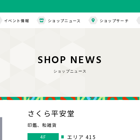
イベント情報
ショップニュース
ショップサーチ
S
H
O
P
N
E
W
S
ショップニュース
さくら平安堂
印鑑、和雑貨
エリア 415
4F