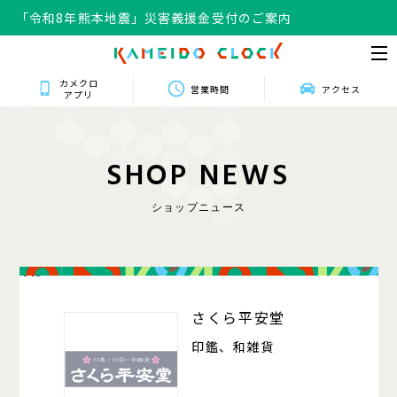
「令和8年熊本地震」災害義援金受付のご案内
カメクロ
営業時間
アクセス
アプリ
S
H
O
P
N
E
W
S
ショップニュース
415
さくら平安堂
印鑑、和雑貨