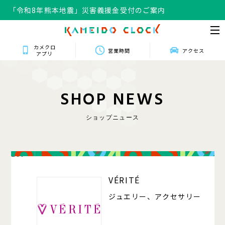
「令和8年熊本地震」災害義援金受付のご案内
カメクロ
営業時間
アクセス
アプリ
S
H
O
P
N
E
W
S
ショップニュース
207
VÉRITÉ
ジュエリー、アクセサリー