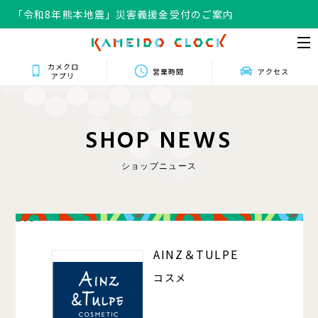
「令和8年熊本地震」災害義援金受付のご案内
カメクロ
営業時間
アクセス
アプリ
S
H
O
P
N
E
W
S
ショップニュース
203
AINZ＆TULPE
コスメ