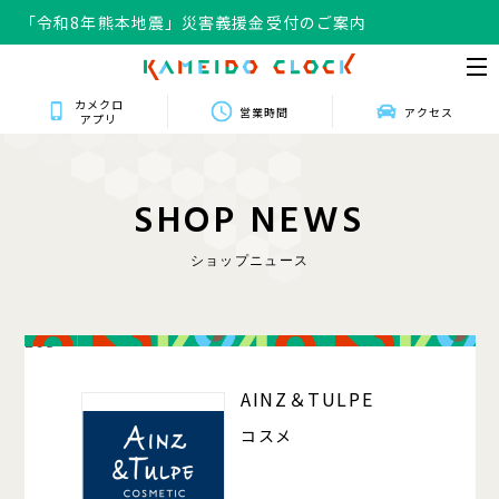
「令和8年熊本地震」災害義援金受付のご案内
カメクロ
営業時間
アクセス
アプリ
S
H
O
P
N
E
W
S
ショップニュース
203
AINZ＆TULPE
コスメ