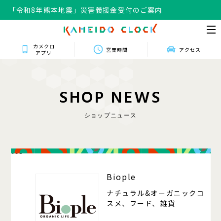
「令和8年熊本地震」災害義援金受付のご案内
カメクロ
営業時間
アクセス
アプリ
S
H
O
P
N
E
W
S
ショップニュース
105
Biople
ナチュラル&オーガニックコ
スメ、フード、雑貨