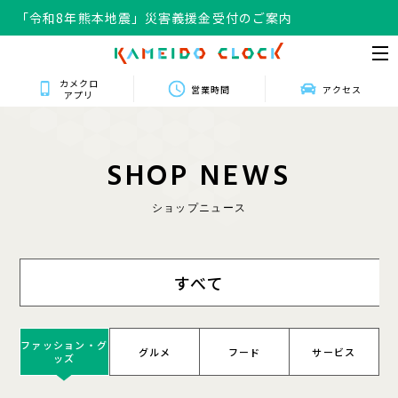
「令和8年熊本地震」災害義援金受付のご案内
「令和8年熊本地震」災害義援金受付のご案内
カメクロ
営業時間
アクセス
アプリ
S
H
O
P
N
E
W
S
ショップニュース
すべて
ファッション・グ
グルメ
フード
サービス
ッズ