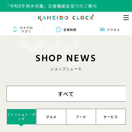
「令和8年熊本地震」災害義援金受付のご案内
カメクロ
営業時間
アクセス
アプリ
S
H
O
P
N
E
W
S
ショップニュース
すべて
ファッション・グ
グルメ
フード
サービス
ッズ