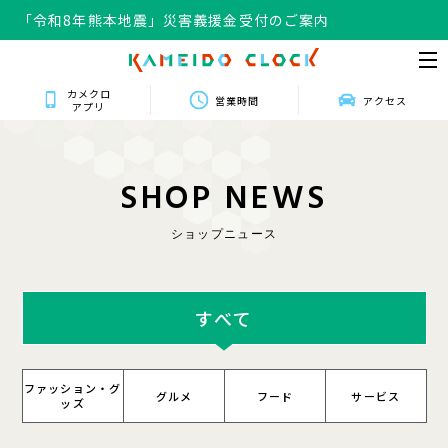
「令和8年熊本地震」災害義援金受付のご案内
カメクロ
営業時間
アクセス
アプリ
S
H
O
P
N
E
W
S
ショップニュース
すべて
ファッション・グ
グルメ
フード
サービス
ッズ