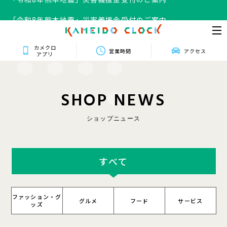
「令和8年熊本地震」災害義援金受付のご案内
カメクロ
営業時間
アクセス
アプリ
S
H
O
P
N
E
W
S
ショップニュース
すべて
ファッション・グ
グルメ
フード
サービス
ッズ