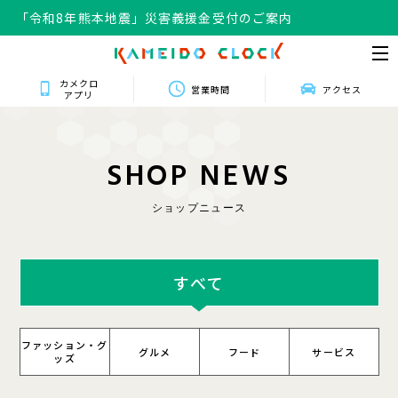
「令和8年熊本地震」災害義援金受付のご案内
カメクロ
営業時間
アクセス
アプリ
S
H
O
P
N
E
W
S
ショップニュース
すべて
ファッション・グ
グルメ
フード
サービス
ッズ