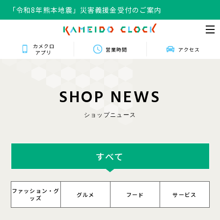
「令和8年熊本地震」災害義援金受付のご案内
カメクロ
営業時間
アクセス
アプリ
S
H
O
P
N
E
W
S
ショップニュース
すべて
ファッション・グ
グルメ
フード
サービス
ッズ