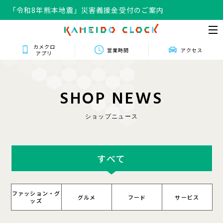
「令和8年熊本地震」災害義援金受付のご案内
カメクロ
営業時間
アクセス
アプリ
S
H
O
P
N
E
W
S
ショップニュース
すべて
ファッション・グ
グルメ
フード
サービス
ッズ