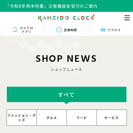
「令和8年熊本地震」災害義援金受付のご案内
カメクロ
営業時間
アクセス
アプリ
S
H
O
P
N
E
W
S
ショップニュース
すべて
ファッション・グ
グルメ
フード
サービス
ッズ