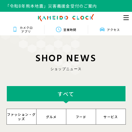
「令和8年熊本地震」災害義援金受付のご案内
カメクロ
営業時間
アクセス
アプリ
S
H
O
P
N
E
W
S
ショップニュース
すべて
ファッション・グ
グルメ
フード
サービス
ッズ