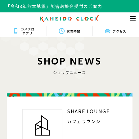
「令和8年熊本地震」災害義援金受付のご案内
カメクロ
営業時間
アクセス
アプリ
S
H
O
P
N
E
W
S
ショップニュース
150
SHARE LOUNGE
カフェラウンジ