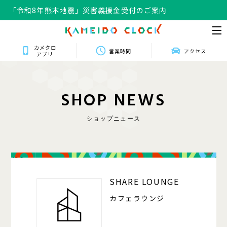
「令和8年熊本地震」災害義援金受付のご案内
カメクロ
営業時間
アクセス
アプリ
S
H
O
P
N
E
W
S
ショップニュース
150
SHARE LOUNGE
カフェラウンジ