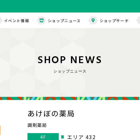
イベント情報
ショップニュース
ショップサーチ
S
H
O
P
N
E
W
S
ショップニュース
あけぼの薬局
調剤薬局
エリア 432
4F