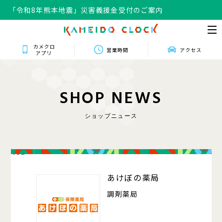
「令和8年熊本地震」災害義援金受付のご案内
カメクロ
営業時間
アクセス
アプリ
S
H
O
P
N
E
W
S
ショップニュース
432
あけぼの薬局
調剤薬局