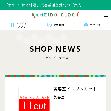
「令和8年熊本地震」災害義援金受付のご案内
カメクロ
営業時間
アクセス
アプリ
S
H
O
P
N
E
W
S
ショップニュース
426
美容室イレブンカット
美容室