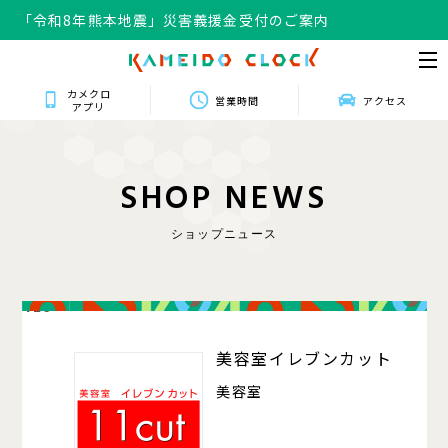
「令和8年熊本地震」災害義援金受付のご案内
カメクロ
営業時間
アクセス
アプリ
S
H
O
P
N
E
W
S
ショップニュース
426
美容室イレブンカット
美容室