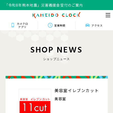
「令和8年熊本地震」災害義援金受付のご案内
カメクロ
営業時間
アクセス
アプリ
S
H
O
P
N
E
W
S
ショップニュース
426
美容室イレブンカット
美容室