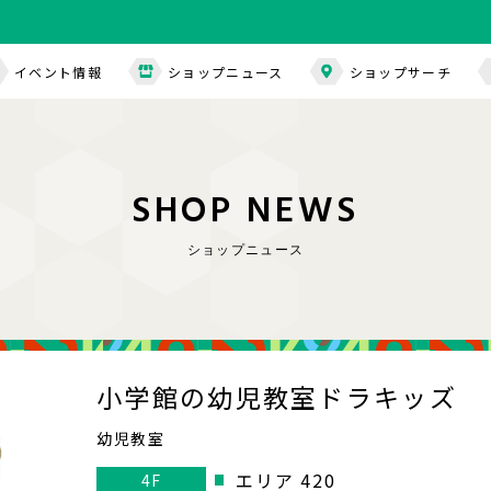
イベント情報
ショップニュース
ショップサーチ
S
H
O
P
N
E
W
S
ショップニュース
小学館の幼児教室ドラキッズ
幼児教室
エリア 420
4F